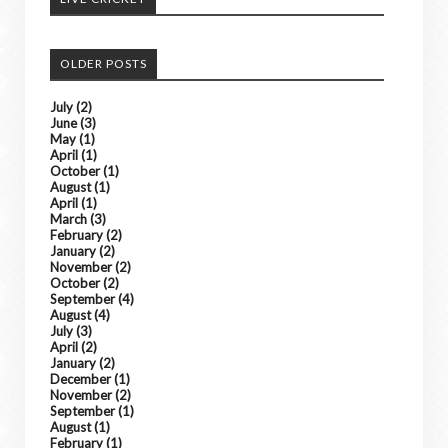
OLDER POSTS
July
(2)
June
(3)
May
(1)
April
(1)
October
(1)
August
(1)
April
(1)
March
(3)
February
(2)
January
(2)
November
(2)
October
(2)
September
(4)
August
(4)
July
(3)
April
(2)
January
(2)
December
(1)
November
(2)
September
(1)
August
(1)
February
(1)