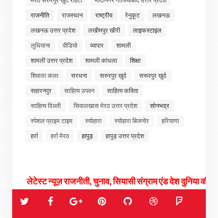
मेरठ सरुरपुर खुर्द रोहटा
मोदीनगर गाजियाबाद उत्तर प्रदेश
राजनीति
राजस्थान
राष्ट्रीय
रेनुकूट
लखनऊ
लखनऊ उत्तर प्रदेश
लखीमपुर खीरी
लाइफस्टाइल
लुधियाना
वीडियो
व्यापार
शामली
शामली उत्तर प्रदेश
शामली कांधला
शिक्षा
शिवाला कला
सरधना
सरुरपुर खुर्द
सरूरपुर खुर्द
सहारनपुर
साहित्य उपवन
साहित्य कविता
साहित्य दिल्ली
सिवालखास मेरठ उत्तर प्रदेश
सोनभद्र
स्पेशल प्राइम टाइम
स्योहारा
स्योहारा बिजनोर
हरियाणा
हर्रा
हर्रा मेरठ
हापुड़
हापुड़ उत्तर प्रदेश
यूज़ राजनीती, चुनाव, सियासी संग्राम एंड देश दुनिया की तमाम खबरों के लिए जुड़