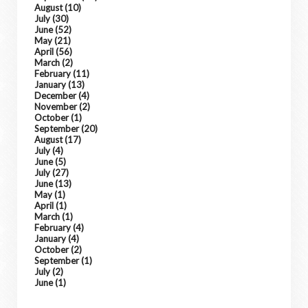
August
(10)
July
(30)
June
(52)
May
(21)
April
(56)
March
(2)
February
(11)
January
(13)
December
(4)
November
(2)
October
(1)
September
(20)
August
(17)
July
(4)
June
(5)
July
(27)
June
(13)
May
(1)
April
(1)
March
(1)
February
(4)
January
(4)
October
(2)
September
(1)
July
(2)
June
(1)