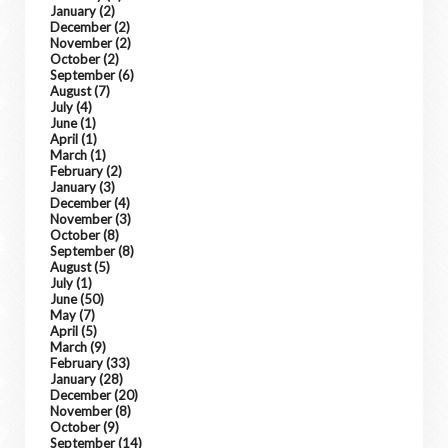
January
(2)
December
(2)
November
(2)
October
(2)
September
(6)
August
(7)
July
(4)
June
(1)
April
(1)
March
(1)
February
(2)
January
(3)
December
(4)
November
(3)
October
(8)
September
(8)
August
(5)
July
(1)
June
(50)
May
(7)
April
(5)
March
(9)
February
(33)
January
(28)
December
(20)
November
(8)
October
(9)
September
(14)