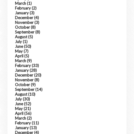
March
(1)
February
(2)
January
(3)
December
(4)
November
(3)
October
(8)
September
(8)
August
(5)
July
(1)
June
(50)
May
(7)
April
(5)
March
(9)
February
(33)
January
(28)
December
(20)
November
(8)
October
(9)
September
(14)
August
(10)
July
(30)
June
(52)
May
(21)
April
(56)
March
(2)
February
(11)
January
(13)
December
(4)