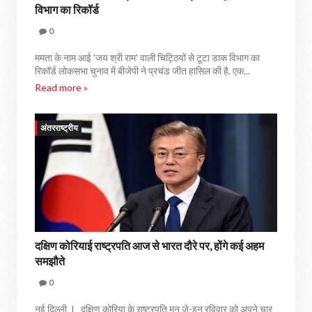
विभाग का रिकॉर्ड
0
ममता के नाम आई 'जय श्री राम' वाली चिट्ठियों से टूटा डाक विभाग का
रिकॉर्ड लोकसभा चुनाव में बीजेपी ने प्रचंड जीत हासिल की है. एक...
Read more »
अंतरराष्ट्रीय
दक्षिण कोरियाई राष्ट्रपति आज से भारत दौरे पर, होंगे कई अहम
समझौते
0
नई दिल्ली I दक्षिण कोरिया के राष्ट्रपति मून जे-इन रविवार को अपने चार