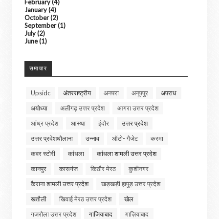
February
(4)
January
(4)
October
(2)
September
(1)
July
(2)
June
(1)
समाचार
Upsidc
अंतरराष्ट्रीय
अनपरा
अनूपपुर
अपराध
अयोध्या
अलीगढ़ उत्तर प्रदेश
आगरा उत्तर प्रदेश
आंध्र प्रदेश
आस्था
इंदौर
उत्तर प्रदेश
उत्तर प्रदेशधौलाना
उन्नाव
ऑटो- गैजेट
करमा
कवर स्टोरी
कांधला
कांधला शामली उत्तर प्रदेश
कानपुर
कासगंज
किठौर मेरठ
कुशीनगर
कैराना शामली उत्तर प्रदेश
खड़खड़ी हापुड़ उत्तर प्रदेश
खतौली
खिवाई मेरठ उत्तर प्रदेश
खेल
गजरौला उत्तर प्रदेश
गाजियाबाद
ग़ाज़ियाबाद