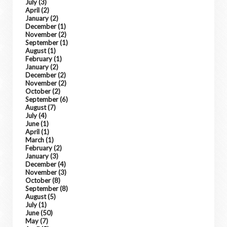
July
(3)
April
(2)
January
(2)
December
(1)
November
(2)
September
(1)
August
(1)
February
(1)
January
(2)
December
(2)
November
(2)
October
(2)
September
(6)
August
(7)
July
(4)
June
(1)
April
(1)
March
(1)
February
(2)
January
(3)
December
(4)
November
(3)
October
(8)
September
(8)
August
(5)
July
(1)
June
(50)
May
(7)