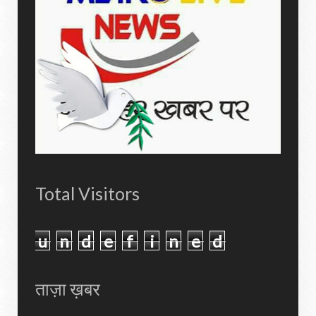
Total Visitors
u
n
d
e
f
i
n
e
d
ताज़ा ख़बर