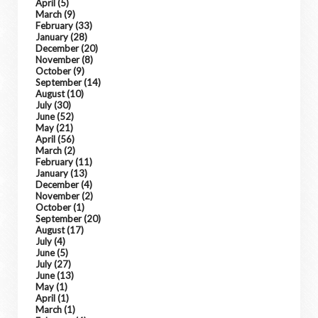
April
(5)
March
(9)
February
(33)
January
(28)
December
(20)
November
(8)
October
(9)
September
(14)
August
(10)
July
(30)
June
(52)
May
(21)
April
(56)
March
(2)
February
(11)
January
(13)
December
(4)
November
(2)
October
(1)
September
(20)
August
(17)
July
(4)
June
(5)
July
(27)
June
(13)
May
(1)
April
(1)
March
(1)