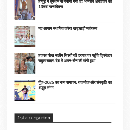
हापुड़ में धूमधाम से मनाया गया डॉ. भीमराव अंबेडकर का
135वां जन्मदिवस
नए आयाम स्थापित करेगा खड़खड़ी महोत्सव
हजरत शेख सलीम चिश्ती की दरगाह पर पहुँचे क्रिकेटर
राहुल चाहर, देश में अमन-चैन की मांगी दुआ
गूँज-2025 का भव्य समापन: तकनीक और संस्कृति का
अद्भुत संगम
मेट्रो लाइव न्यूज़ स्पेशल