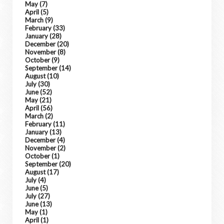
May
(7)
April
(5)
March
(9)
February
(33)
January
(28)
December
(20)
November
(8)
October
(9)
September
(14)
August
(10)
July
(30)
June
(52)
May
(21)
April
(56)
March
(2)
February
(11)
January
(13)
December
(4)
November
(2)
October
(1)
September
(20)
August
(17)
July
(4)
June
(5)
July
(27)
June
(13)
May
(1)
April
(1)