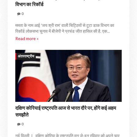
विभाग का रिकॉर्ड
0
ममता के नाम आई 'जय श्री राम' वाली चिट्ठियों से टूटा डाक विभाग का
रिकॉर्ड लोकसभा चुनाव में बीजेपी ने प्रचंड जीत हासिल की है. एक...
Read more »
अंतरराष्ट्रीय
दक्षिण कोरियाई राष्ट्रपति आज से भारत दौरे पर, होंगे कई अहम
समझौते
0
नई दिल्ली I दक्षिण कोरिया के राष्ट्रपति मून जे-इन रविवार को अपने चार