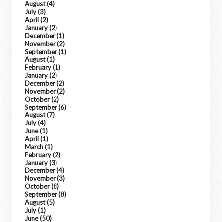
August
(4)
July
(3)
April
(2)
January
(2)
December
(1)
November
(2)
September
(1)
August
(1)
February
(1)
January
(2)
December
(2)
November
(2)
October
(2)
September
(6)
August
(7)
July
(4)
June
(1)
April
(1)
March
(1)
February
(2)
January
(3)
December
(4)
November
(3)
October
(8)
September
(8)
August
(5)
July
(1)
June
(50)