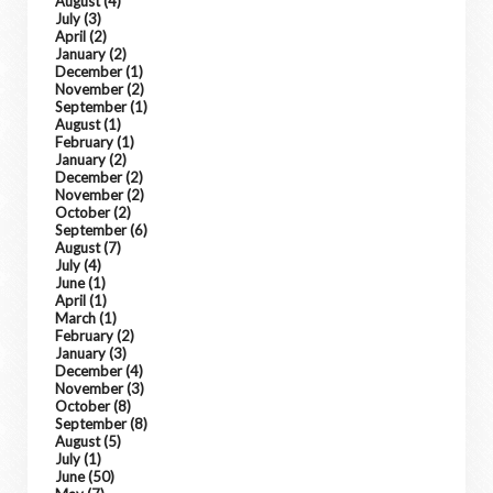
August
(4)
July
(3)
April
(2)
January
(2)
December
(1)
November
(2)
September
(1)
August
(1)
February
(1)
January
(2)
December
(2)
November
(2)
October
(2)
September
(6)
August
(7)
July
(4)
June
(1)
April
(1)
March
(1)
February
(2)
January
(3)
December
(4)
November
(3)
October
(8)
September
(8)
August
(5)
July
(1)
June
(50)