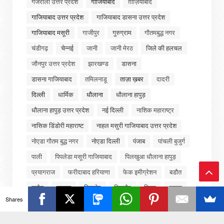
गजरौला उत्तर प्रदेश
गाजियाबाद
ग़ाज़ियाबाद
गाजियाबाद उत्तर प्रदेश
गाजियाबाद डासना उत्तर प्रदेश
गाजियाबाद मसूरी
गाजीपुर
गुरुग्राम
गौतमबुद्ध नगर
चंडीगढ़
चेन्नई
जानी
जानी मेरठ
जिले की हलचल
जौनपुर उत्तर प्रदेश
झारखण्ड
डासना
डासना गाजियाबाद
तमिलनाडू
ताज़ा ख़बर
दादरी
दिल्ली
धार्मिक
धौलाना
धौलाना हापुड़
धौलाना हापुड़ उत्तर प्रदेश
नई दिल्ली
नाशिक महाराष्ट्र
नासिक डिंडोरी महाराष्ट
नाहल मसुरी गाजियाबाद उत्तर प्रदेश
नोएडा गौतम बुद्ध नगर
नोएडा दिल्ली
पंजाब
पांचली बुजुर्ग
पाली
पिपलेडा मसूरी गाजियाबाद
पिलखुआ धौलाना हापुड़
प्रयागराज
फरीदाबाद हरियाणा
फेक इमीग्रेशन
बडौत
बड़ौत
बागपत
बिजनोर
बिजनौर
बिहार
बुढ़ाना
Ba
Shares
बुलंदशहर उत्तर प्रदेश
बॉलीवुड
मद्रास
मध्यप्रदेश
ck
मनोरंजन
मवाना
मसुरी गाजियाबाद
मसूरी