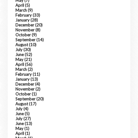
May
(7)
April
(5)
March
(9)
February
(33)
January
(28)
December
(20)
November
(8)
October
(9)
September
(14)
August
(10)
July
(30)
June
(52)
May
(21)
April
(56)
March
(2)
February
(11)
January
(13)
December
(4)
November
(2)
October
(1)
September
(20)
August
(17)
July
(4)
June
(5)
July
(27)
June
(13)
May
(1)
April
(1)