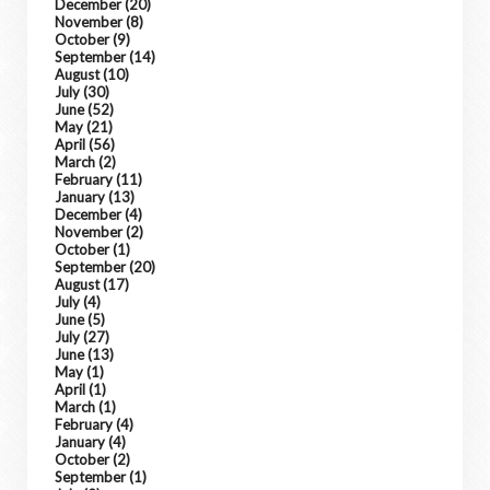
December
(20)
November
(8)
October
(9)
September
(14)
August
(10)
July
(30)
June
(52)
May
(21)
April
(56)
March
(2)
February
(11)
January
(13)
December
(4)
November
(2)
October
(1)
September
(20)
August
(17)
July
(4)
June
(5)
July
(27)
June
(13)
May
(1)
April
(1)
March
(1)
February
(4)
January
(4)
October
(2)
September
(1)