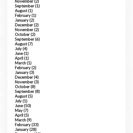
November
(2)
September
(1)
August
(1)
February
(1)
January
(2)
December
(2)
November
(2)
October
(2)
September
(6)
August
(7)
July
(4)
June
(1)
April
(1)
March
(1)
February
(2)
January
(3)
December
(4)
November
(3)
October
(8)
September
(8)
August
(5)
July
(1)
June
(50)
May
(7)
April
(5)
March
(9)
February
(33)
January
(28)