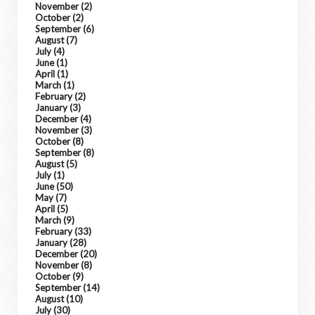
November
(2)
October
(2)
September
(6)
August
(7)
July
(4)
June
(1)
April
(1)
March
(1)
February
(2)
January
(3)
December
(4)
November
(3)
October
(8)
September
(8)
August
(5)
July
(1)
June
(50)
May
(7)
April
(5)
March
(9)
February
(33)
January
(28)
December
(20)
November
(8)
October
(9)
September
(14)
August
(10)
July
(30)