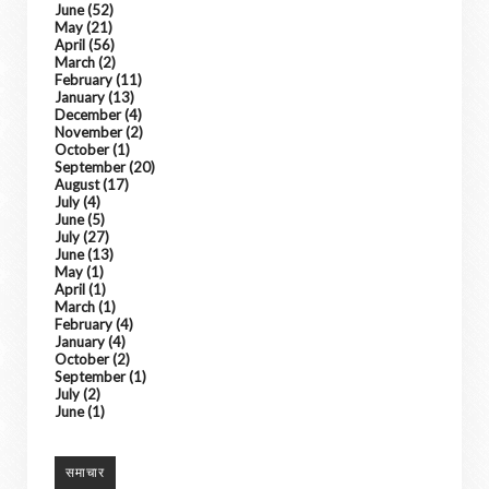
June
(52)
May
(21)
April
(56)
March
(2)
February
(11)
January
(13)
December
(4)
November
(2)
October
(1)
September
(20)
August
(17)
July
(4)
June
(5)
July
(27)
June
(13)
May
(1)
April
(1)
March
(1)
February
(4)
January
(4)
October
(2)
September
(1)
July
(2)
June
(1)
समाचार