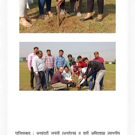
गाजियाबाद : धनवंतरी जयंती (धनतेरस) व श्री अमितशाह (माननीय