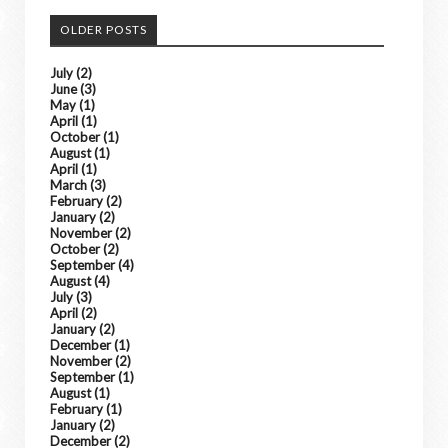
OLDER POSTS
July
(2)
June
(3)
May
(1)
April
(1)
October
(1)
August
(1)
April
(1)
March
(3)
February
(2)
January
(2)
November
(2)
October
(2)
September
(4)
August
(4)
July
(3)
April
(2)
January
(2)
December
(1)
November
(2)
September
(1)
August
(1)
February
(1)
January
(2)
December
(2)