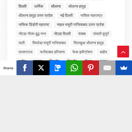
दिल्ली
धार्मिक
धौलाना
धौलाना हापुड़
धौलाना हापुड़ उत्तर प्रदेश
नई दिल्ली
नाशिक महाराष्ट्र
नासिक डिंडोरी महाराष्ट
नाहल मसुरी गाजियाबाद उत्तर प्रदेश
नोएडा गौतम बुद्ध नगर
नोएडा दिल्ली
पंजाब
पांचली बुजुर्ग
पाली
पिपलेडा मसूरी गाजियाबाद
पिलखुआ धौलाना हापुड़
प्रयागराज
फरीदाबाद हरियाणा
फेक इमीग्रेशन
बडौत
बड़ौत
बागपत
बिजनोर
बिजनौर
बिहार
बुढ़ाना
Ba
Shares
बुलंदशहर उत्तर प्रदेश
बॉलीवुड
मद्रास
मध्यप्रदेश
ck
मनोरंजन
मवाना
मसुरी गाजियाबाद
मसूरी
To
मसूरी गाजियाबाद
मसूरी गाजियाबाद
To
मसूरी गाजियाबाद उत्तर प्रदेश
महाराष्ट्र
मुजफ्फरनगर
मुंबई
मुम्बई
मुरादनगर
मेरठ
मेरठ उत्तर प्रदेश
p
मेरठ सरुरपुर खुर्द रोहटा
मोदीनगर गाजियाबाद उत्तर प्रदेश
राजनीति
राजस्थान
राष्ट्रीय
रेनुकूट
लखनऊ