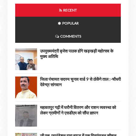
RECENT
POPULAR
COMMENTS
उपमुख्यमंत्री बृजेश पाठक होंगे खड़खड़ी महोत्सव के
मुख्य अतिथि
जिला पंचायत सदस्य चुनाव वार्ड 9 से ठोकेंगे ताल :-चौधरी
देवेन्द्र सांगवान
महावतपुर गढ़ी में घरौनी वितरण और राशन व्यवस्था को
लेकर ग्रामीणों ने एसडीएम को सौंपा ज्ञापन
जी.एस. फाउंडेशन द्वारा हापुड़ में एक दिव्यांगजन कौशल