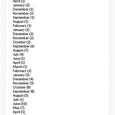
April
(2)
January
(2)
December
(1)
November
(2)
September
(1)
August
(1)
February
(1)
January
(2)
December
(2)
November
(2)
October
(2)
September
(6)
August
(7)
July
(4)
June
(1)
April
(1)
March
(1)
February
(2)
January
(3)
December
(4)
November
(3)
October
(8)
September
(8)
August
(5)
July
(1)
June
(50)
May
(7)
April
(5)