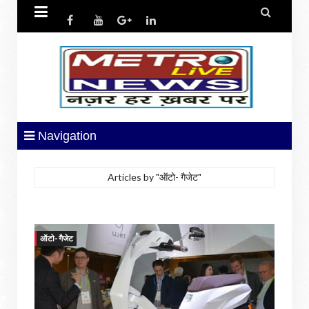


Navigation
Articles by "ऑटो- गैजेट"
ऑटो- गैजेट