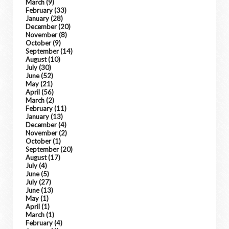
March
(9)
February
(33)
January
(28)
December
(20)
November
(8)
October
(9)
September
(14)
August
(10)
July
(30)
June
(52)
May
(21)
April
(56)
March
(2)
February
(11)
January
(13)
December
(4)
November
(2)
October
(1)
September
(20)
August
(17)
July
(4)
June
(5)
July
(27)
June
(13)
May
(1)
April
(1)
March
(1)
February
(4)