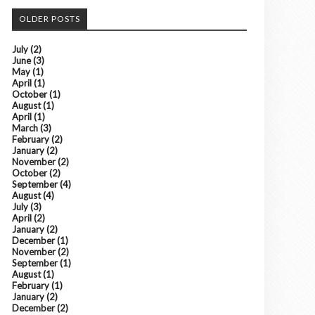
OLDER POSTS
July
(2)
June
(3)
May
(1)
April
(1)
October
(1)
August
(1)
April
(1)
March
(3)
February
(2)
January
(2)
November
(2)
October
(2)
September
(4)
August
(4)
July
(3)
April
(2)
January
(2)
December
(1)
November
(2)
September
(1)
August
(1)
February
(1)
January
(2)
December
(2)