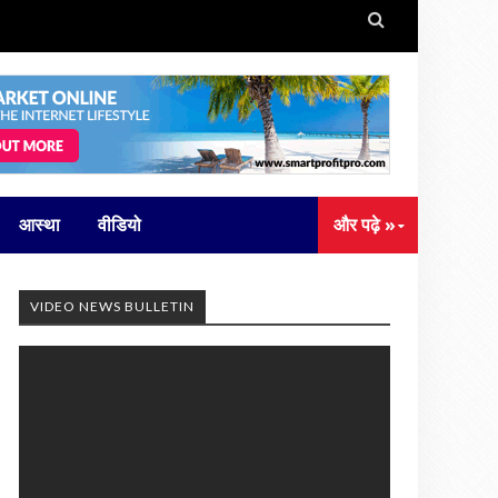

आस्था
वीडियो
और पढ़े »
VIDEO NEWS BULLETIN