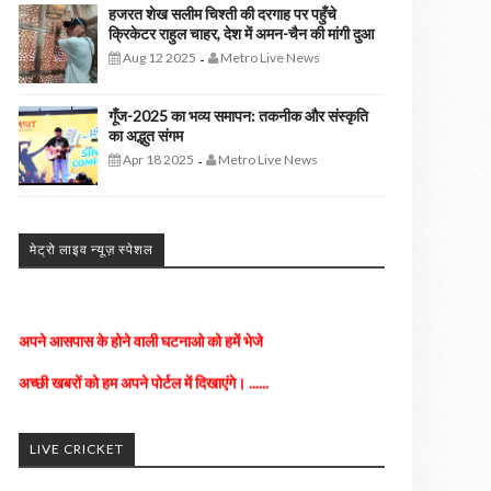
हजरत शेख सलीम चिश्ती की दरगाह पर पहुँचे
क्रिकेटर राहुल चाहर, देश में अमन-चैन की मांगी दुआ
Aug 12 2025
Metro Live News
-
गूँज-2025 का भव्य समापन: तकनीक और संस्कृति
का अद्भुत संगम
Apr 18 2025
Metro Live News
-
मेट्रो लाइव न्यूज़ स्पेशल
अपने आसपास के होने वाली घटनाओ को हमें भेजे
अच्छी खबरों को हम अपने पोर्टल में दिखाएंगे। ......
किसी भी तरह के विज्ञापन के लिए संपर्क करे
LIVE CRICKET