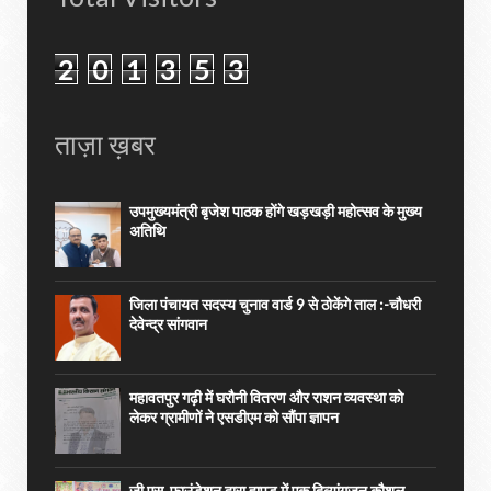
2
0
1
3
5
3
ताज़ा ख़बर
उपमुख्यमंत्री बृजेश पाठक होंगे खड़खड़ी महोत्सव के मुख्य
अतिथि
जिला पंचायत सदस्य चुनाव वार्ड 9 से ठोकेंगे ताल :-चौधरी
देवेन्द्र सांगवान
महावतपुर गढ़ी में घरौनी वितरण और राशन व्यवस्था को
लेकर ग्रामीणों ने एसडीएम को सौंपा ज्ञापन
जी.एस. फाउंडेशन द्वारा हापुड़ में एक दिव्यांगजन कौशल