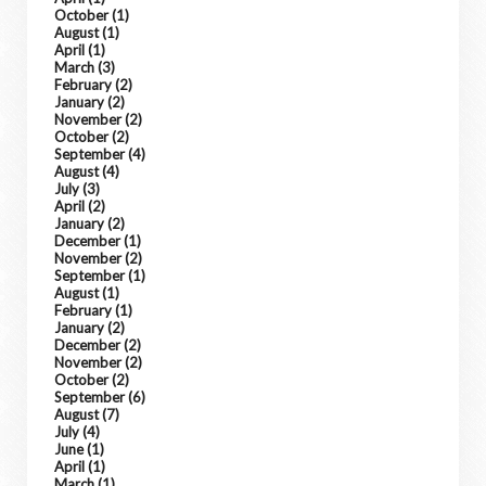
October
(1)
August
(1)
April
(1)
March
(3)
February
(2)
January
(2)
November
(2)
October
(2)
September
(4)
August
(4)
July
(3)
April
(2)
January
(2)
December
(1)
November
(2)
September
(1)
August
(1)
February
(1)
January
(2)
December
(2)
November
(2)
October
(2)
September
(6)
August
(7)
July
(4)
June
(1)
April
(1)
March
(1)