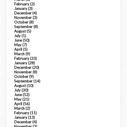
February
(2)
January
(3)
December
(4)
November
(3)
October
(8)
September
(8)
August
(5)
July
(1)
June
(50)
May
(7)
April
(5)
March
(9)
February
(33)
January
(28)
December
(20)
November
(8)
October
(9)
September
(14)
August
(10)
July
(30)
June
(52)
May
(21)
April
(56)
March
(2)
February
(11)
January
(13)
December
(4)
November
(2)