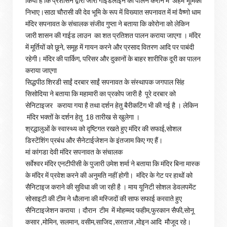
किया है कि प्रशासन द्वारा जारी गाइडलाइन का पालन कराने में अहम भूमिका
निभाए।साठा चौरासी की देव भूमि के रूप में विख्यात सपनावत में मां वैष्णो धाम
मंदिर सपनावत के संचालक संजीव गुप्ता ने बताया कि कोरोना को लेकिन
जारी शासन की गाईड लाउन का शत प्रतिशत पालन कराया जाएगा । मंदिर
में मूर्तियों को छूने, समूह में गायन करने और प्रसाद वितरण आदि पर पाबंदी
रहेगी। मंदिर की पार्किग, परिसर और दुकानों के बाहर शारीरिक दूरी का पालन
कराया जाएगा
सिद्धपीठ शिरडी साईं दरबार साईं सपनावत के संस्थापक जगपाल सिंह
सिसोदिया ने बताया कि महामारी का प्रकोप जारी है पूरे दरबार को
सेनिटाइजर कराया गया है तथा दर्शन हेतु बैरीकटिंग भी की गई है । लेकिन
मंदिर भक्तों के दर्शन हेतु 18 तारीख से खुलेगा ।
श्रद्धालुओं के स्वास्थ्य को दृष्टिगत रखते हुए मंदिर की सफाई,सोशल
डिस्टेंशिंग प्रबंध और सैनेटाईजेशन के इंतजाम किए गए हैं।
मां कांगडा देवी मंदिर सपनावत के संचालक
सर्वेश्वर मंदिर एनटीपीसी के पुजारी उमेश शर्मा ने बताया कि मंदिर बिना मास्क
के मंदिर में प्रवेश करने की अनुमति नहीं होगी। मंदिर के गेट पर हाथों को
सैनिटाइज कराने की सुविधा की जा रही है । माय यूनिटी सोशल डेवलपमेंट
सोसाइटी की टीम ने धौलाना की मस्जिदों की साफ सफाई करवाते हुए
सैनिटाइजेशन कराया । दौरान टीम में मोहम्मद फहीम,फुरकान सैफी,सोनू
कसार ,मोमिन, सलमान, वसीम,साजिद ,सरताज ,मोइन आदि मौजूद रहे।