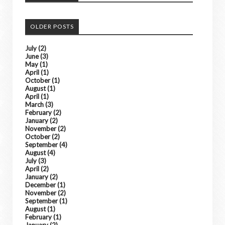
OLDER POSTS
July
(2)
June
(3)
May
(1)
April
(1)
October
(1)
August
(1)
April
(1)
March
(3)
February
(2)
January
(2)
November
(2)
October
(2)
September
(4)
August
(4)
July
(3)
April
(2)
January
(2)
December
(1)
November
(2)
September
(1)
August
(1)
February
(1)