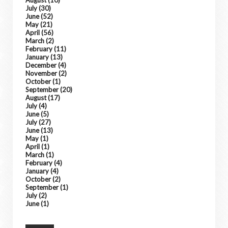
August
(10)
July
(30)
June
(52)
May
(21)
April
(56)
March
(2)
February
(11)
January
(13)
December
(4)
November
(2)
October
(1)
September
(20)
August
(17)
July
(4)
June
(5)
July
(27)
June
(13)
May
(1)
April
(1)
March
(1)
February
(4)
January
(4)
October
(2)
September
(1)
July
(2)
June
(1)