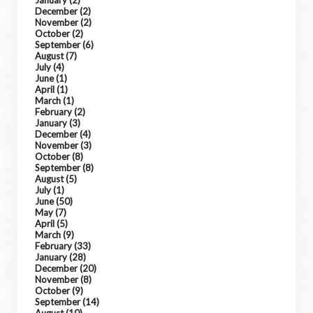
January
(2)
December
(2)
November
(2)
October
(2)
September
(6)
August
(7)
July
(4)
June
(1)
April
(1)
March
(1)
February
(2)
January
(3)
December
(4)
November
(3)
October
(8)
September
(8)
August
(5)
July
(1)
June
(50)
May
(7)
April
(5)
March
(9)
February
(33)
January
(28)
December
(20)
November
(8)
October
(9)
September
(14)