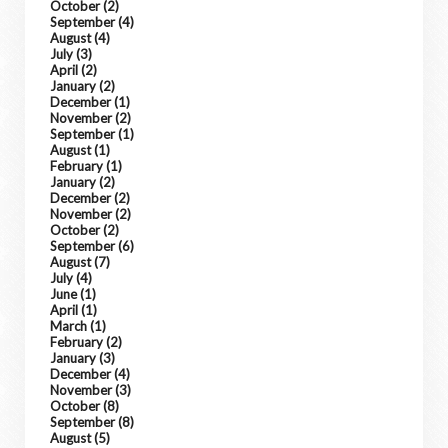
October
(2)
September
(4)
August
(4)
July
(3)
April
(2)
January
(2)
December
(1)
November
(2)
September
(1)
August
(1)
February
(1)
January
(2)
December
(2)
November
(2)
October
(2)
September
(6)
August
(7)
July
(4)
June
(1)
April
(1)
March
(1)
February
(2)
January
(3)
December
(4)
November
(3)
October
(8)
September
(8)
August
(5)