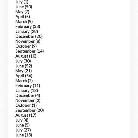
July
(1)
June
(50)
May
(7)
April
(5)
March
(9)
February
(33)
January
(28)
December
(20)
November
(8)
October
(9)
September
(14)
August
(10)
July
(30)
June
(52)
May
(21)
April
(56)
March
(2)
February
(11)
January
(13)
December
(4)
November
(2)
October
(1)
September
(20)
August
(17)
July
(4)
June
(5)
July
(27)
June
(13)