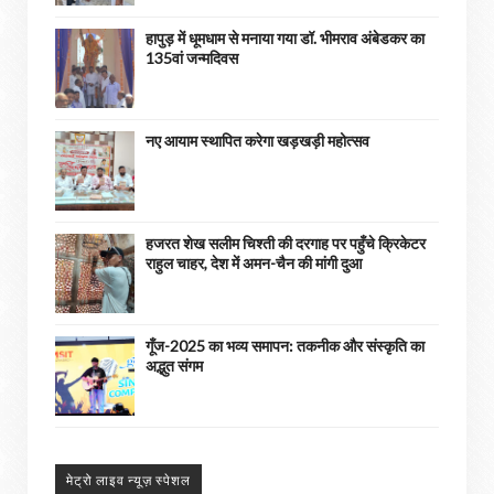
हापुड़ में धूमधाम से मनाया गया डॉ. भीमराव अंबेडकर का
135वां जन्मदिवस
नए आयाम स्थापित करेगा खड़खड़ी महोत्सव
हजरत शेख सलीम चिश्ती की दरगाह पर पहुँचे क्रिकेटर
राहुल चाहर, देश में अमन-चैन की मांगी दुआ
गूँज-2025 का भव्य समापन: तकनीक और संस्कृति का
अद्भुत संगम
मेट्रो लाइव न्यूज़ स्पेशल
अपने आसपास के होने वाली घटनाओ को हमें भेजे