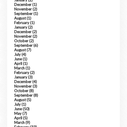
January
(2)
December
(1)
November
(2)
September
(1)
August
(1)
February
(1)
January
(2)
December
(2)
November
(2)
October
(2)
September
(6)
August
(7)
July
(4)
June
(1)
April
(1)
March
(1)
February
(2)
January
(3)
December
(4)
November
(3)
October
(8)
September
(8)
August
(5)
July
(1)
June
(50)
May
(7)
April
(5)
March
(9)