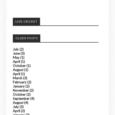
अपने आसपास के होने वाली घटनाओ को हमें भेजे
अच्छी खबरों को हम अपने पोर्टल में दिखाएंगे। ......
LIVE CRICKET
किसी भी तरह के विज्ञापन के लिए संपर्क करे
OLDER POSTS
July
(2)
June
(3)
May
(1)
April
(1)
October
(1)
August
(1)
April
(1)
March
(3)
February
(2)
January
(2)
November
(2)
October
(2)
September
(4)
August
(4)
July
(3)
April
(2)