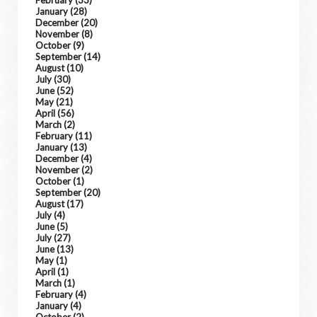
February
(33)
January
(28)
December
(20)
November
(8)
October
(9)
September
(14)
August
(10)
July
(30)
June
(52)
May
(21)
April
(56)
March
(2)
February
(11)
January
(13)
December
(4)
November
(2)
October
(1)
September
(20)
August
(17)
July
(4)
June
(5)
July
(27)
June
(13)
May
(1)
April
(1)
March
(1)
February
(4)
January
(4)