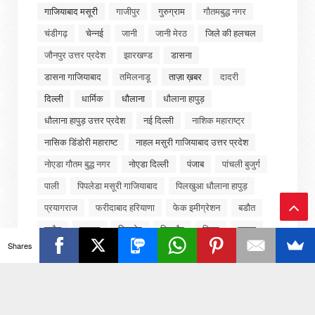
गाजियाबाद मसूरी
गाजीपुर
गुरुग्राम
गौतमबुद्ध नगर
चंडीगढ़
चेन्नई
जानी
जानी मेरठ
जिले की हलचल
जौनपुर उत्तर प्रदेश
झारखण्ड
डासना
डासना गाजियाबाद
तमिलनाडू
ताज़ा ख़बर
दादरी
दिल्ली
धार्मिक
धौलाना
धौलाना हापुड़
धौलाना हापुड़ उत्तर प्रदेश
नई दिल्ली
नाशिक महाराष्ट्र
नासिक डिंडोरी महाराष्ट
नाहल मसुरी गाजियाबाद उत्तर प्रदेश
नोएडा गौतम बुद्ध नगर
नोएडा दिल्ली
पंजाब
पांचली बुजुर्ग
पाली
पिपलेडा मसूरी गाजियाबाद
पिलखुआ धौलाना हापुड़
प्रयागराज
फरीदाबाद हरियाणा
फेक इमीग्रेशन
बडौत
बड़ौत
बागपत
बिजनोर
बिजनौर
बिहार
बुढ़ाना
Ba
Shares
बुलंदशहर उत्तर प्रदेश
बॉलीवुड
मद्रास
मध्यप्रदेश
ck
मनोरंजन
मवाना
मसुरी गाजियाबाद
मसूरी
To
मसूरी गाजियाबाद
मसूरी गाजियाबाद