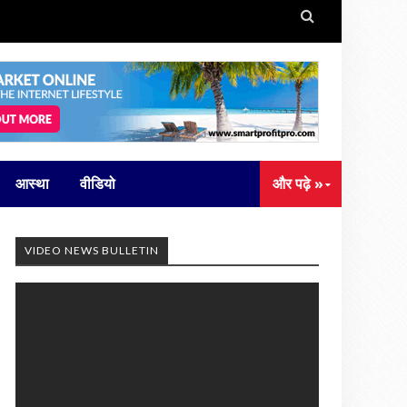

आस्था
वीडियो
और पढ़े »
VIDEO NEWS BULLETIN