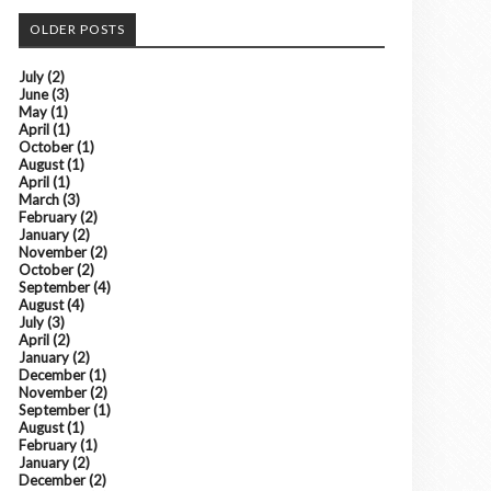
OLDER POSTS
July
(2)
June
(3)
May
(1)
April
(1)
October
(1)
August
(1)
April
(1)
March
(3)
February
(2)
January
(2)
November
(2)
October
(2)
September
(4)
August
(4)
July
(3)
April
(2)
January
(2)
December
(1)
November
(2)
September
(1)
August
(1)
February
(1)
January
(2)
December
(2)