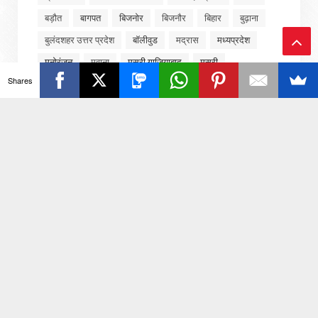
बड़ौत
बागपत
बिजनोर
बिजनौर
बिहार
बुढ़ाना
बुलंदशहर उत्तर प्रदेश
बॉलीवुड
मद्रास
मध्यप्रदेश
मनोरंजन
मवाना
मसुरी गाजियाबाद
मसूरी
Ba
Shares
मसूरी गाजियाबाद
मसूरी गाजियाबाद
ck
मसूरी गाजियाबाद उत्तर प्रदेश
महाराष्ट्र
मुजफ्फरनगर
To
मुंबई
मुम्बई
मुरादनगर
मेरठ
मेरठ उत्तर प्रदेश
मेरठ सरुरपुर खुर्द रोहटा
मोदीनगर गाजियाबाद उत्तर प्रदेश
To
राजनीति
राजस्थान
राष्ट्रीय
रेनुकूट
लखनऊ
p
लखनऊ उत्तर प्रदेश
लखीमपुर खीरी
लाइफस्टाइल
लुधियाना
वीडियो
व्यापार
शामली
शामली उत्तर प्रदेश
शामली कांधला
शिक्षा
शिवाला कला
सरधना
सरुरपुर खुर्द
सरूरपुर खुर्द
सहारनपुर
साहित्य उपवन
साहित्य कविता
साहित्य दिल्ली
सिवालखास मेरठ उत्तर प्रदेश
सोनभद्र