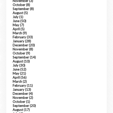
November
(3)
October
(8)
September
(8)
August
(5)
July
(1)
June
(50)
May
(7)
April
(5)
March
(9)
February
(33)
January
(28)
December
(20)
November
(8)
October
(9)
September
(14)
August
(10)
July
(30)
June
(52)
May
(21)
April
(56)
March
(2)
February
(11)
January
(13)
December
(4)
November
(2)
October
(1)
September
(20)
August
(17)