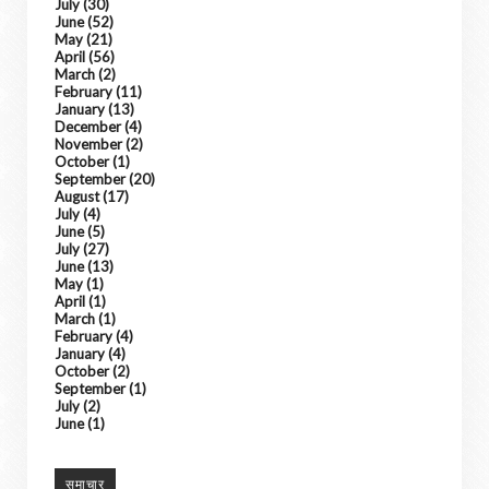
July
(30)
June
(52)
May
(21)
April
(56)
March
(2)
February
(11)
January
(13)
December
(4)
November
(2)
October
(1)
September
(20)
August
(17)
July
(4)
June
(5)
July
(27)
June
(13)
May
(1)
April
(1)
March
(1)
February
(4)
January
(4)
October
(2)
September
(1)
July
(2)
June
(1)
समाचार