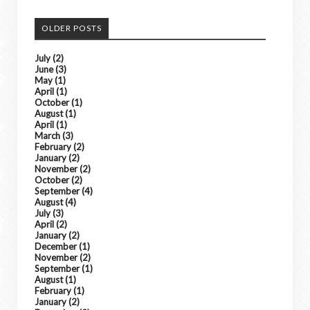
OLDER POSTS
July
(2)
June
(3)
May
(1)
April
(1)
October
(1)
August
(1)
April
(1)
March
(3)
February
(2)
January
(2)
November
(2)
October
(2)
September
(4)
August
(4)
July
(3)
April
(2)
January
(2)
December
(1)
November
(2)
September
(1)
August
(1)
February
(1)
January
(2)