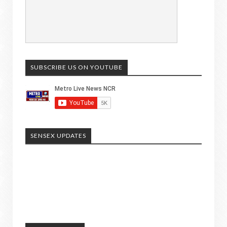
SUBSCRIBE US ON YOUTUBE
SENSEX UPDATES