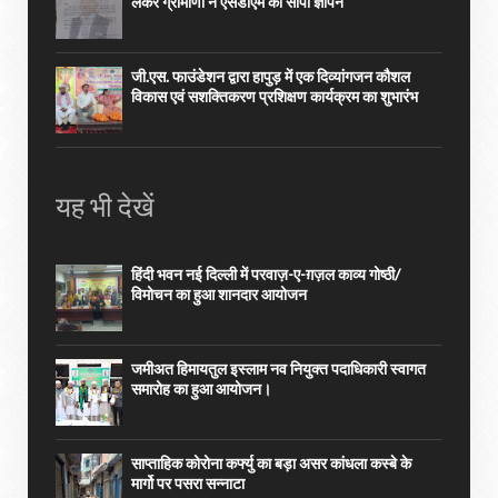
लेकर ग्रामीणों ने एसडीएम को सौंपा ज्ञापन
जी.एस. फाउंडेशन द्वारा हापुड़ में एक दिव्यांगजन कौशल
विकास एवं सशक्तिकरण प्रशिक्षण कार्यक्रम का शुभारंभ
यह भी देखें
हिंदी भवन नई दिल्ली में परवाज़-ए-ग़ज़ल काव्य गोष्ठी/
विमोचन का हुआ शानदार आयोजन
जमीअत हिमायतुल इस्लाम नव नियुक्त पदाधिकारी स्वागत
समारोह का हुआ आयोजन।
साप्ताहिक कोरोना कर्फ्यु का बड़ा असर कांधला कस्बे के
मार्गो पर पसरा सन्नाटा