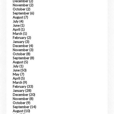
December
(2)
November
(2)
October
(2)
September
(6)
August
(7)
July
(4)
June
(1)
April
(1)
March
(1)
February
(2)
January
(3)
December
(4)
November
(3)
October
(8)
September
(8)
August
(5)
July
(1)
June
(50)
May
(7)
April
(5)
March
(9)
February
(33)
January
(28)
December
(20)
November
(8)
October
(9)
September
(14)
August
(10)