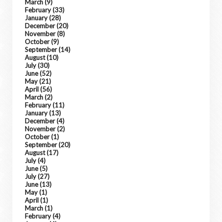
March
(9)
February
(33)
January
(28)
December
(20)
November
(8)
October
(9)
September
(14)
August
(10)
July
(30)
June
(52)
May
(21)
April
(56)
March
(2)
February
(11)
January
(13)
December
(4)
November
(2)
October
(1)
September
(20)
August
(17)
July
(4)
June
(5)
July
(27)
June
(13)
May
(1)
April
(1)
March
(1)
February
(4)