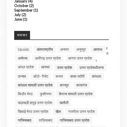
January
(4)
October
(2)
September
(1)
July
(2)
June
(1)
समाचार
इं
Upsidc
अंतरराष्ट्रीय
अनपरा
अनूपपुर
अपराध
दौ
अयोध्या
अलीगढ़ उत्तर प्रदेश
आगरा उत्तर प्रदेश
र
आंध्र प्रदेश
आस्था
उत्तर प्रदेश
उत्तर प्रदेशधौलाना
उन्नाव
ऑटो- गैजेट
करमा
कवर स्टोरी
कांधला
कांधला शामली उत्तर प्रदेश
कानपुर
कासगंज
किठौर मेरठ
कुशीनगर
कैराना शामली उत्तर प्रदेश
खड़खड़ी हापुड़ उत्तर प्रदेश
खतौली
खिवाई मेरठ उत्तर प्रदेश
खेल
गजरौला उत्तर प्रदेश
गाजियाबाद
ग़ाज़ियाबाद
गाजियाबाद उत्तर प्रदेश