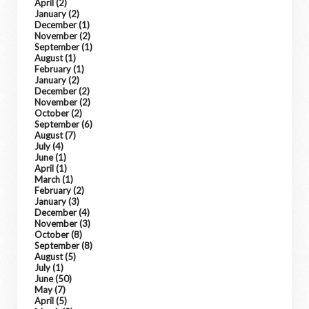
April
(2)
January
(2)
December
(1)
November
(2)
September
(1)
August
(1)
February
(1)
January
(2)
December
(2)
November
(2)
October
(2)
September
(6)
August
(7)
July
(4)
June
(1)
April
(1)
March
(1)
February
(2)
January
(3)
December
(4)
November
(3)
October
(8)
September
(8)
August
(5)
July
(1)
June
(50)
May
(7)
April
(5)