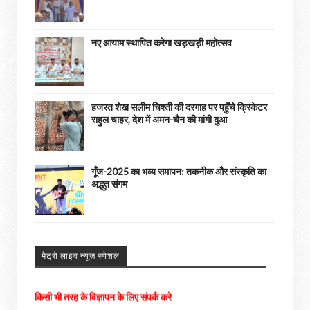
नए आयाम स्थापित करेगा खड़खड़ी महोत्सव
हजरत शेख सलीम चिश्ती की दरगाह पर पहुँचे क्रिकेटर
राहुल चाहर, देश में अमन-चैन की मांगी दुआ
गूँज-2025 का भव्य समापन: तकनीक और संस्कृति का
अद्भुत संगम
अपने आसपास के होने वाली घटनाओ को हमें भेजे
अच्छी खबरों को हम अपने पोर्टल में दिखाएंगे। ......
मेट्रो लाइव न्यूज़ स्पेशल
किसी भी तरह के विज्ञापन के लिए संपर्क करे