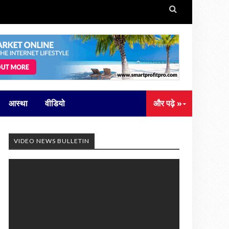

आस्था
वीडियो
और पढ़े »
VIDEO NEWS BULLETIN