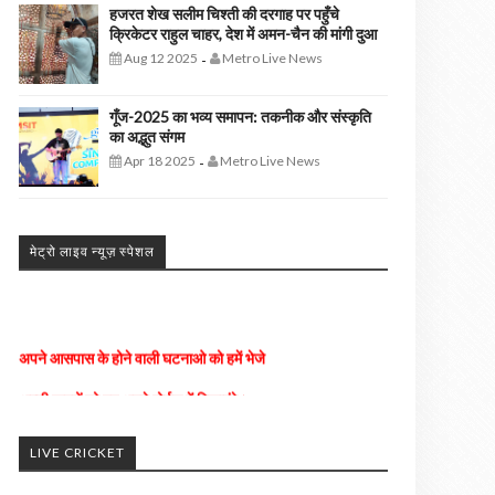
हजरत शेख सलीम चिश्ती की दरगाह पर पहुँचे
क्रिकेटर राहुल चाहर, देश में अमन-चैन की मांगी दुआ
Aug 12 2025
Metro Live News
-
गूँज-2025 का भव्य समापन: तकनीक और संस्कृति
का अद्भुत संगम
Apr 18 2025
Metro Live News
-
मेट्रो लाइव न्यूज़ स्पेशल
अपने आसपास के होने वाली घटनाओ को हमें भेजे
अच्छी खबरों को हम अपने पोर्टल में दिखाएंगे। ......
किसी भी तरह के विज्ञापन के लिए संपर्क करे
LIVE CRICKET