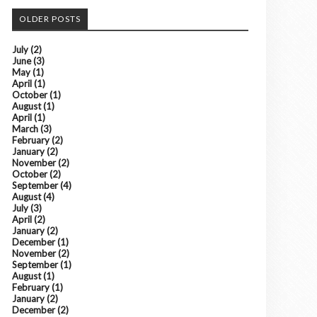
OLDER POSTS
July
(2)
June
(3)
May
(1)
April
(1)
October
(1)
August
(1)
April
(1)
March
(3)
February
(2)
January
(2)
November
(2)
October
(2)
September
(4)
August
(4)
July
(3)
April
(2)
January
(2)
December
(1)
November
(2)
September
(1)
August
(1)
February
(1)
January
(2)
December
(2)