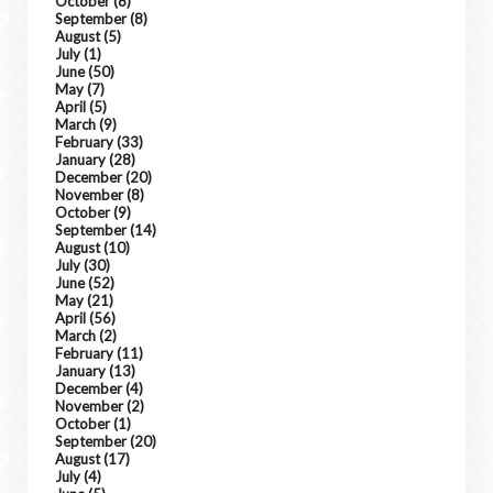
October
(8)
September
(8)
August
(5)
July
(1)
June
(50)
May
(7)
April
(5)
March
(9)
February
(33)
January
(28)
December
(20)
November
(8)
October
(9)
September
(14)
August
(10)
July
(30)
June
(52)
May
(21)
April
(56)
March
(2)
February
(11)
January
(13)
December
(4)
November
(2)
October
(1)
September
(20)
August
(17)
July
(4)