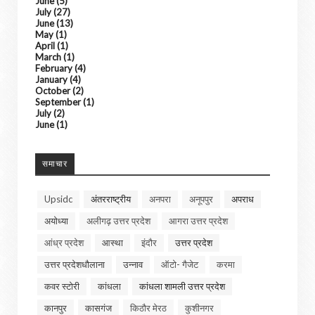
June
(5)
July
(27)
June
(13)
May
(1)
April
(1)
March
(1)
February
(4)
January
(4)
October
(2)
September
(1)
July
(2)
June
(1)
समाचार
Upsidc
अंतरराष्ट्रीय
अनपरा
अनूपपुर
अपराध
अयोध्या
अलीगढ़ उत्तर प्रदेश
आगरा उत्तर प्रदेश
आंध्र प्रदेश
आस्था
इंदौर
उत्तर प्रदेश
उत्तर प्रदेशधौलाना
उन्नाव
ऑटो- गैजेट
करमा
कवर स्टोरी
कांधला
कांधला शामली उत्तर प्रदेश
कानपुर
कासगंज
किठौर मेरठ
कुशीनगर