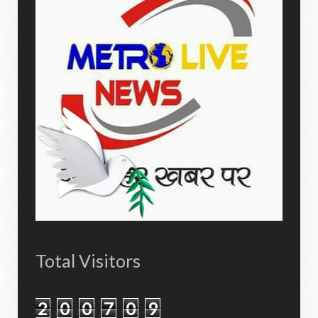
Total Visitors
2
0
0
7
0
9