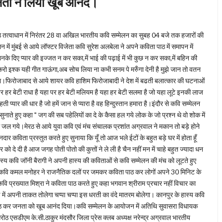
ता ने लिया खूब आनंद।
ठ तत्वाधान में निरंतर 28 वा अखिल भारतीय कवि सम्मेलन का सुबह 04 बजे तक हजारों की
में मुंबई से आये लॉफ्टर विजेता कवि सुरेश अलबेला ने अपने कविता पाठ में समापन में
 उनके दिए प्यार की इज्जत न कर सका,में भाई की पढ़ाई में भी कुछ न कर सका,में बहिन की
े करो इश्क यही गीत गाऊंगा,अब सोच लिया ना कभी सनम पे मरुँगा देनी है मुझे जान तो वतन
ट आऊंगा।फिरोजाबाद से आये शायर कवि हाशिम फिरोजाबादी ने देश में बढती बलात्कार की घटनाओं
 हर बेटी राधा है यहा पर हर बेटी मलियम है यहा हर बेटी सलमा है जो यहा लूटे इनकी लाज
प्यार की धार है जो हमें जान से प्यारा है वह हिन्दुस्तान हमारा है।इंदौर से कवि सम्मेलन
नाते हुए कहा " जग की सब पहेलियों का दे के कैसा हल गये लोक के जो प्रश्न थे वो शोक में
में जल गये।मेरठ से आये युवा कवि एवं मंच संचालक प्रशांत अग्रवाल ने मकान तो बड़े होने
ार कविता प्रस्तुत करते हुए सुनाया कि यूँ तो आज भले ईटों के बहुत बड़े घर में होता हूँ
 दे दी है आज जगह पोती पोतो की कुत्तों ने ले ली है चैन नहीं मन में चाहे बहुत ज्यादा धन
हास्य कवि जॉनी बैरागी ने अपनी हास्य की कविताओं से कवि सम्मेलन की मंच को लूटते हुए
कवि कमल मनोहर ने राजनैतिक दलों पर जमकर कविता पाठ कर लोगों अपने 30 मिनिट के
प्रख्यात मिश्रा ने कविता पाठ करते हुए कहा भगवान श्रीराम प्रचार नहीं विचार का
ें अपनी ताकत तोलेगा चप्पा चप्पा इस धरती का वंदे मातरम बोलेगा। कानपुर के हास्य कवि
ा पाठ कर जनता को खूब आनंद दिया।कवि सम्मेलन के आयोजन में अतिथि सुवासरा विधायक
रोठ एसडीएम के.सी.ठाकुर मंदसौर जिला प्रेस क्लब अध्यक्ष नरेन्द्र अग्रवाल भारतीय