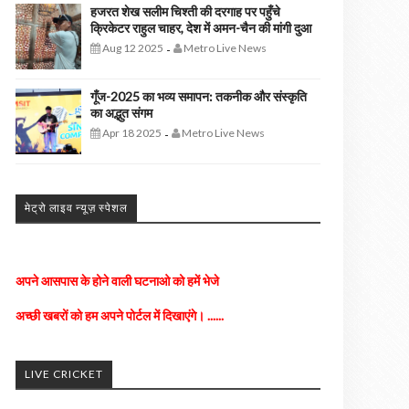
हजरत शेख सलीम चिश्ती की दरगाह पर पहुँचे
क्रिकेटर राहुल चाहर, देश में अमन-चैन की मांगी दुआ
Aug 12 2025
Metro Live News
-
गूँज-2025 का भव्य समापन: तकनीक और संस्कृति
का अद्भुत संगम
Apr 18 2025
Metro Live News
-
मेट्रो लाइव न्यूज़ स्पेशल
अपने आसपास के होने वाली घटनाओ को हमें भेजे
अच्छी खबरों को हम अपने पोर्टल में दिखाएंगे। ......
किसी भी तरह के विज्ञापन के लिए संपर्क करे
LIVE CRICKET