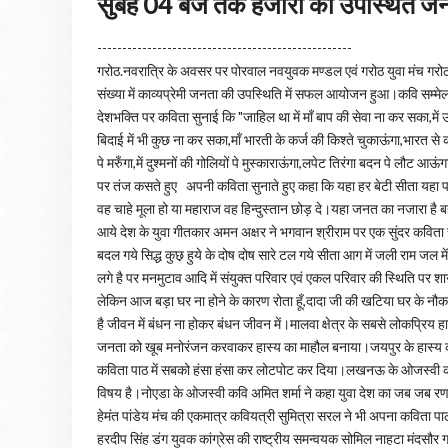
सुबह 04 बजे तक हजारों की उपस्थित जन
---------------------------------------------------
गरोठ.नवरात्रि के अवसर पर पोरवाल नवयुवक मण्डल एवं गरोठ युवा मंच गरो
संख्या में काव्यप्रेमी जनता की उपस्थिति में सफल आयोजन हुआ।कवि सम्मेलन 
देशभक्ति पर कविता सुनाई कि "जाहिल था में मॉं बाप की सेवा ना कर सका,में
बिदाई में भी कुछ ना कर सका,मॉं भारती के कर्ज की किश्ते चुकाऊंगा,भारत स
पे मरुँगा,में दुश्मनों की गोलियों पे मुस्काराऊंगा,लपेट तिरंगा बदन पे लौ
पर तंज कसते हुए अपनी कविता सुनाते हुए कहा कि यहा हर बेटी सीता यहा पर
वह चाहे मूला हो या महाराज वह हिन्दुस्तान छोड़ दे।यहा जनत का नजारा है बहती 
आये देश के युवा गीतकार अमन अक्षर ने भगवान श्रीराम पर एक सुंदर कविता सु
बदल गये सिद्ध कुछ़ हुये के दोष दोष सारे टल गये सीता आग में जली राम जल 
लगे है पर मनमुटाव आदि में संयुक्त परिवार एवं एकल परिवार की स्थिति पर शानद
लेकिन आज बड़ा घर ना होने के कारण रोता हूँ,दादा जी की खटिया घर के नौकर को
है जीवन में बंधन ना होकर बंधन जीवन में।मालवा क्षेत्र के सबसे लोकप्रिय 
जनता को खूब मनोरंजन करवाकर हास्य का माहौल बनाया।जयपुर के हास्य 
कविता पाठ में सबको हंसा हंसा कर लोटपोट कर दिया।लखनऊ के ओजस्वी कवि 
विषय है।नोएडा के ओजस्वी कवि अमित शर्मा ने कहा युवा देश का जब जब रण म
हेमंत पांडेय मंच की एकमात्र कवियत्री सुमित्रा सरल ने भी अपना कवित
हरदीप सिंह डंग युवक कांग्रेस की राष्ट्रीय समन्वयक सोमिल नाहटा मंदसौर ग