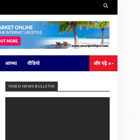

आस्था
वीडियो
और पढ़े »
VIDEO NEWS BULLETIN