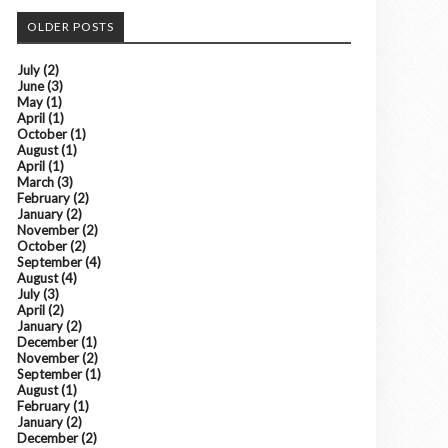
OLDER POSTS
July
(2)
June
(3)
May
(1)
April
(1)
October
(1)
August
(1)
April
(1)
March
(3)
February
(2)
January
(2)
November
(2)
October
(2)
September
(4)
August
(4)
July
(3)
April
(2)
January
(2)
December
(1)
November
(2)
September
(1)
August
(1)
February
(1)
January
(2)
December
(2)