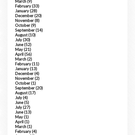
March
(9)
February
(33)
January
(28)
December
(20)
November
(8)
October
(9)
September
(14)
August
(10)
July
(30)
June
(52)
May
(21)
April
(56)
March
(2)
February
(11)
January
(13)
December
(4)
November
(2)
October
(1)
September
(20)
August
(17)
July
(4)
June
(5)
July
(27)
June
(13)
May
(1)
April
(1)
March
(1)
February
(4)