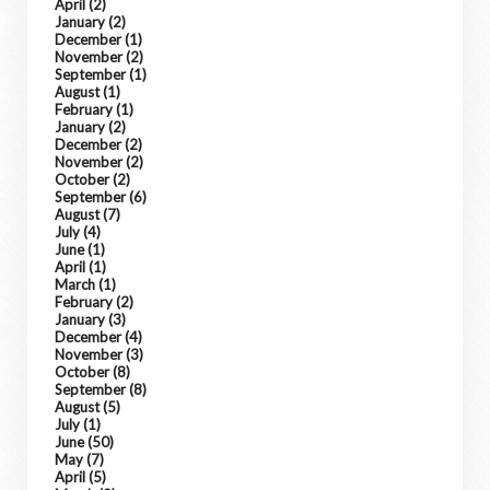
April
(2)
January
(2)
December
(1)
November
(2)
September
(1)
August
(1)
February
(1)
January
(2)
December
(2)
November
(2)
October
(2)
September
(6)
August
(7)
July
(4)
June
(1)
April
(1)
March
(1)
February
(2)
January
(3)
December
(4)
November
(3)
October
(8)
September
(8)
August
(5)
July
(1)
June
(50)
May
(7)
April
(5)