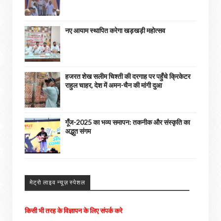
नए आयाम स्थापित करेगा खड़खड़ी महोत्सव
हजरत शेख सलीम चिश्ती की दरगाह पर पहुँचे क्रिकेटर
राहुल चाहर, देश में अमन-चैन की मांगी दुआ
गूँज-2025 का भव्य समापन: तकनीक और संस्कृति का
अद्भुत संगम
अपने आसपास के होने वाली घटनाओ को हमें भेजे
अच्छी खबरों को हम अपने पोर्टल में दिखाएंगे। ......
मेट्रो लाइव न्यूज़ स्पेशल
किसी भी तरह के विज्ञापन के लिए संपर्क करे