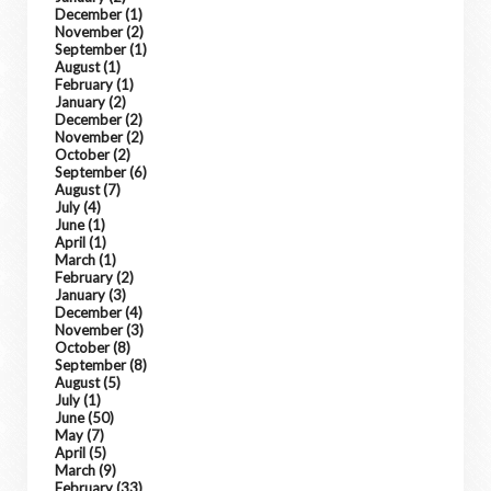
December
(1)
November
(2)
September
(1)
August
(1)
February
(1)
January
(2)
December
(2)
November
(2)
October
(2)
September
(6)
August
(7)
July
(4)
June
(1)
April
(1)
March
(1)
February
(2)
January
(3)
December
(4)
November
(3)
October
(8)
September
(8)
August
(5)
July
(1)
June
(50)
May
(7)
April
(5)
March
(9)
February
(33)