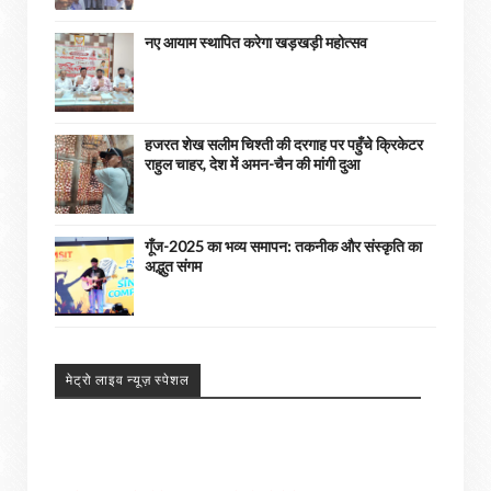
नए आयाम स्थापित करेगा खड़खड़ी महोत्सव
हजरत शेख सलीम चिश्ती की दरगाह पर पहुँचे क्रिकेटर
राहुल चाहर, देश में अमन-चैन की मांगी दुआ
गूँज-2025 का भव्य समापन: तकनीक और संस्कृति का
अद्भुत संगम
मेट्रो लाइव न्यूज़ स्पेशल
अपने आसपास के होने वाली घटनाओ को हमें भेजे