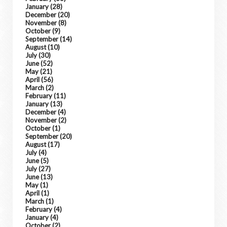
January
(28)
December
(20)
November
(8)
October
(9)
September
(14)
August
(10)
July
(30)
June
(52)
May
(21)
April
(56)
March
(2)
February
(11)
January
(13)
December
(4)
November
(2)
October
(1)
September
(20)
August
(17)
July
(4)
June
(5)
July
(27)
June
(13)
May
(1)
April
(1)
March
(1)
February
(4)
January
(4)
October
(2)