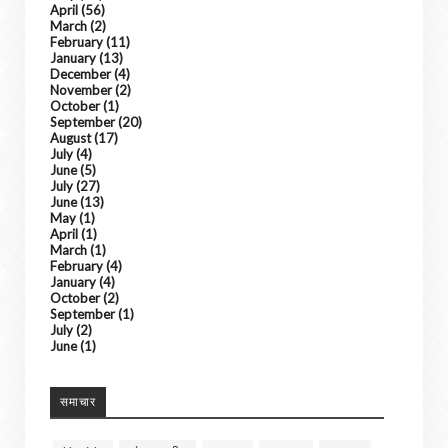
April
(56)
March
(2)
February
(11)
January
(13)
December
(4)
November
(2)
October
(1)
September
(20)
August
(17)
July
(4)
June
(5)
July
(27)
June
(13)
May
(1)
April
(1)
March
(1)
February
(4)
January
(4)
October
(2)
September
(1)
July
(2)
June
(1)
समाचार