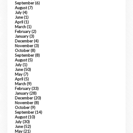
September
(6)
August
(7)
July
(4)
June
(1)
April
(1)
March
(1)
February
(2)
January
(3)
December
(4)
November
(3)
October
(8)
September
(8)
August
(5)
July
(1)
June
(50)
May
(7)
April
(5)
March
(9)
February
(33)
January
(28)
December
(20)
November
(8)
October
(9)
September
(14)
August
(10)
July
(30)
June
(52)
May
(21)