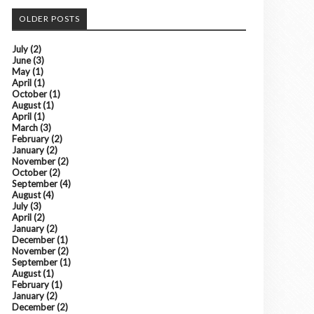
OLDER POSTS
July
(2)
June
(3)
May
(1)
April
(1)
October
(1)
August
(1)
April
(1)
March
(3)
February
(2)
January
(2)
November
(2)
October
(2)
September
(4)
August
(4)
July
(3)
April
(2)
January
(2)
December
(1)
November
(2)
September
(1)
August
(1)
February
(1)
January
(2)
December
(2)