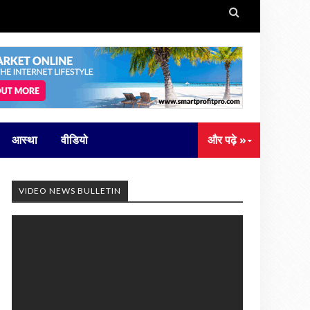

आस्था
वीडियो
और पढ़े »
VIDEO NEWS BULLETIN