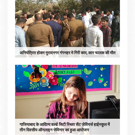
अनियंत्रित होकर मुरादनगर गंगनहर मे गिरी कार, कार चालक की मौत
गाजियाबाद के आदित्य वर्ल्ड सिटी स्थित सेंट ज़ेवियर्स हाईस्कूल में
तीन दिवसीय ऑनलाइन सेमिनार का हुआ आयोजन