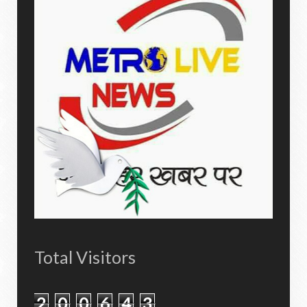
Total Visitors
2
0
0
6
4
3