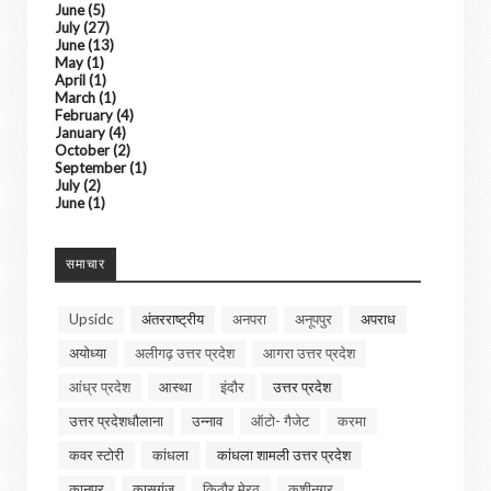
June
(5)
July
(27)
June
(13)
May
(1)
April
(1)
March
(1)
February
(4)
January
(4)
October
(2)
September
(1)
July
(2)
June
(1)
समाचार
Upsidc
अंतरराष्ट्रीय
अनपरा
अनूपपुर
अपराध
अयोध्या
अलीगढ़ उत्तर प्रदेश
आगरा उत्तर प्रदेश
आंध्र प्रदेश
आस्था
इंदौर
उत्तर प्रदेश
उत्तर प्रदेशधौलाना
उन्नाव
ऑटो- गैजेट
करमा
कवर स्टोरी
कांधला
कांधला शामली उत्तर प्रदेश
कानपुर
कासगंज
किठौर मेरठ
कुशीनगर