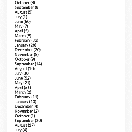
October
(8)
September
(8)
August
(5)
July
(1)
June
(50)
May
(7)
April
(5)
March
(9)
February
(33)
January
(28)
December
(20)
November
(8)
October
(9)
September
(14)
August
(10)
July
(30)
June
(52)
May
(21)
April
(56)
March
(2)
February
(11)
January
(13)
December
(4)
November
(2)
October
(1)
September
(20)
August
(17)
July
(4)