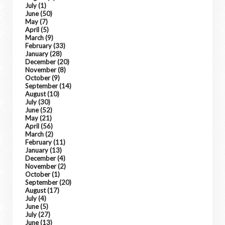
July
(1)
June
(50)
May
(7)
April
(5)
March
(9)
February
(33)
January
(28)
December
(20)
November
(8)
October
(9)
September
(14)
August
(10)
July
(30)
June
(52)
May
(21)
April
(56)
March
(2)
February
(11)
January
(13)
December
(4)
November
(2)
October
(1)
September
(20)
August
(17)
July
(4)
June
(5)
July
(27)
June
(13)