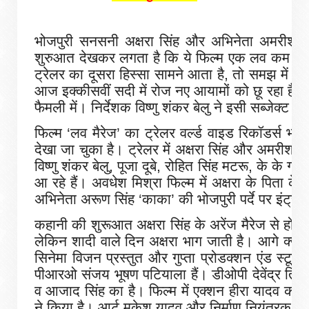
भोजपुरी सनसनी अक्षरा सिंह और अभिनेता अमरीश सिं
शुरुआत देखकर लगता है कि ये फिल्म एक लव कम अरें
ट्रेलर का दूसरा हिस्सा सामने आता है, तो समझ में आ
आज इक्‍कीसवीं सदी में रोज नए आयामों को छू रहा है,
फैमली में। निर्देशक विष्‍णु शंकर बेलु ने इसी सब्‍जेक्
फिल्‍म ‘लव मैरेज’ का ट्रेलर वर्ल्‍ड वाइड रिकॉडर्स
देखा जा चुका है। ट्रेलर में अक्षरा सिंह और अमरीश 
विष्‍णु शंकर बेलु, पूजा दूबे, रोहित सिंह मटरू, के के ग
आ रहे हैं। अवधेश मिश्रा फिल्‍म में अक्षरा के पिता के 
अभिनेता अरूण सिंह ‘काका’ की भोजपुरी पर्दे पर इंट
कहानी की शुरूआत अक्षरा सिंह के अरेंज मैरेज से होत
लेकिन शादी वाले दिन अक्षरा भाग जाती है। आगे क्य
सिनेमा विजन प्रस्‍तुत और गुप्‍ता प्रोडक्‍शन एंड स्‍टू
पीआरओ संजय भूषण पटियाला हैं। डीओपी देवेंद्र तिवा
व आजाद सिंह का है। फिल्‍म में एक्‍शन हीरा यादव का है
ने किया है। आर्ट मुकेश यादव और निर्माण नियंत्रक 