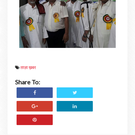
ताज़ा ख़बर
Share To: