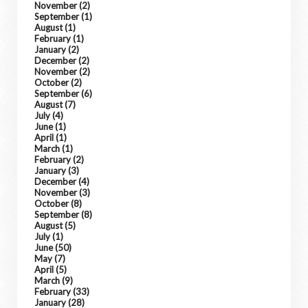
November
(2)
September
(1)
August
(1)
February
(1)
January
(2)
December
(2)
November
(2)
October
(2)
September
(6)
August
(7)
July
(4)
June
(1)
April
(1)
March
(1)
February
(2)
January
(3)
December
(4)
November
(3)
October
(8)
September
(8)
August
(5)
July
(1)
June
(50)
May
(7)
April
(5)
March
(9)
February
(33)
January
(28)