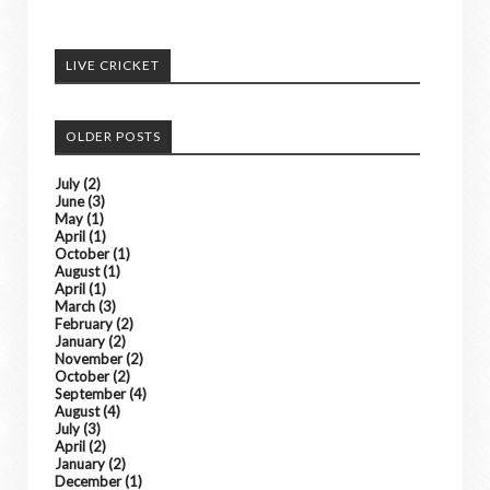
अच्छी खबरों को हम अपने पोर्टल में दिखाएंगे। ......
LIVE CRICKET
किसी भी तरह के विज्ञापन के लिए संपर्क करे
OLDER POSTS
July
(2)
June
(3)
May
(1)
April
(1)
October
(1)
August
(1)
April
(1)
March
(3)
February
(2)
January
(2)
November
(2)
October
(2)
September
(4)
August
(4)
July
(3)
April
(2)
January
(2)
December
(1)