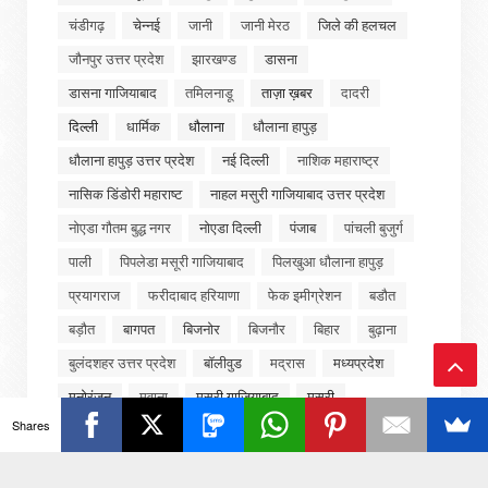
चंडीगढ़
चेन्नई
जानी
जानी मेरठ
जिले की हलचल
जौनपुर उत्तर प्रदेश
झारखण्ड
डासना
डासना गाजियाबाद
तमिलनाडू
ताज़ा ख़बर
दादरी
दिल्ली
धार्मिक
धौलाना
धौलाना हापुड़
धौलाना हापुड़ उत्तर प्रदेश
नई दिल्ली
नाशिक महाराष्ट्र
नासिक डिंडोरी महाराष्ट
नाहल मसुरी गाजियाबाद उत्तर प्रदेश
नोएडा गौतम बुद्ध नगर
नोएडा दिल्ली
पंजाब
पांचली बुजुर्ग
पाली
पिपलेडा मसूरी गाजियाबाद
पिलखुआ धौलाना हापुड़
प्रयागराज
फरीदाबाद हरियाणा
फेक इमीग्रेशन
बडौत
बड़ौत
बागपत
बिजनोर
बिजनौर
बिहार
बुढ़ाना
बुलंदशहर उत्तर प्रदेश
बॉलीवुड
मद्रास
मध्यप्रदेश
मनोरंजन
मवाना
मसुरी गाजियाबाद
मसूरी
Ba
Shares
मसूरी गाजियाबाद
मसूरी गाजियाबाद
ck
मसूरी गाजियाबाद उत्तर प्रदेश
महाराष्ट्र
मुजफ्फरनगर