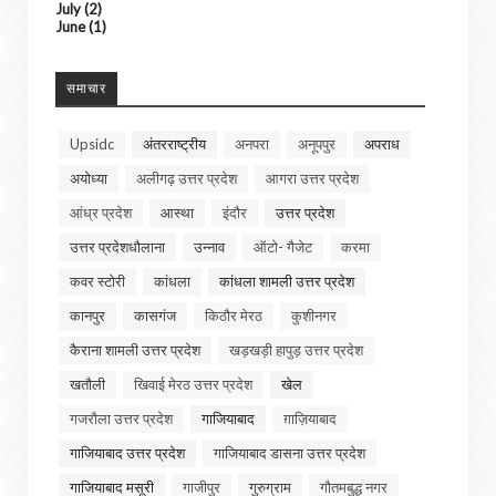
July
(2)
June
(1)
समाचार
Upsidc
अंतरराष्ट्रीय
अनपरा
अनूपपुर
अपराध
अयोध्या
अलीगढ़ उत्तर प्रदेश
आगरा उत्तर प्रदेश
आंध्र प्रदेश
आस्था
इंदौर
उत्तर प्रदेश
उत्तर प्रदेशधौलाना
उन्नाव
ऑटो- गैजेट
करमा
कवर स्टोरी
कांधला
कांधला शामली उत्तर प्रदेश
कानपुर
कासगंज
किठौर मेरठ
कुशीनगर
कैराना शामली उत्तर प्रदेश
खड़खड़ी हापुड़ उत्तर प्रदेश
खतौली
खिवाई मेरठ उत्तर प्रदेश
खेल
गजरौला उत्तर प्रदेश
गाजियाबाद
ग़ाज़ियाबाद
गाजियाबाद उत्तर प्रदेश
गाजियाबाद डासना उत्तर प्रदेश
गाजियाबाद मसूरी
गाजीपुर
गुरुग्राम
गौतमबुद्ध नगर