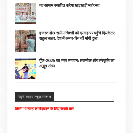
नए आयाम स्थापित करेगा खड़खड़ी महोत्सव
हजरत शेख सलीम चिश्ती की दरगाह पर पहुँचे क्रिकेटर
राहुल चाहर, देश में अमन-चैन की मांगी दुआ
गूँज-2025 का भव्य समापन: तकनीक और संस्कृति का
अद्भुत संगम
मेट्रो लाइव न्यूज़ स्पेशल
अपने आसपास के होने वाली घटनाओ को हमें भेजे