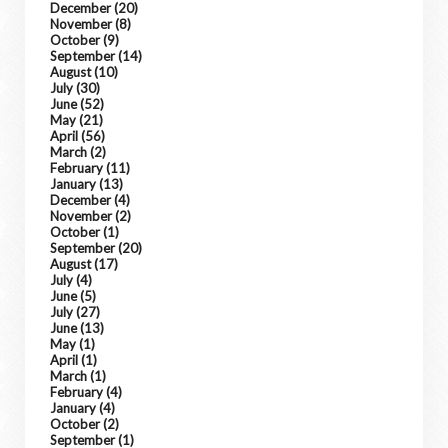
December
(20)
November
(8)
October
(9)
September
(14)
August
(10)
July
(30)
June
(52)
May
(21)
April
(56)
March
(2)
February
(11)
January
(13)
December
(4)
November
(2)
October
(1)
September
(20)
August
(17)
July
(4)
June
(5)
July
(27)
June
(13)
May
(1)
April
(1)
March
(1)
February
(4)
January
(4)
October
(2)
September
(1)