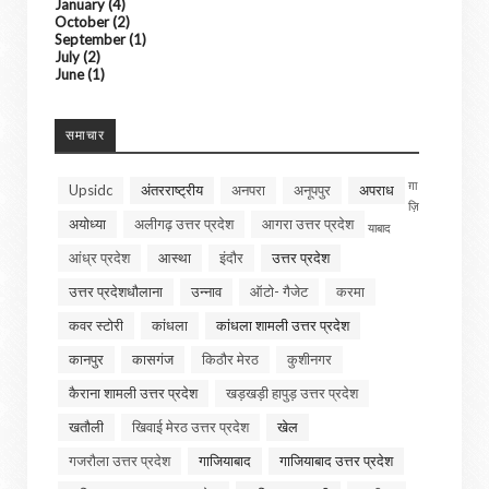
January
(4)
October
(2)
September
(1)
July
(2)
June
(1)
समाचार
ग़ा
Upsidc
अंतरराष्ट्रीय
अनपरा
अनूपपुर
अपराध
ज़ि
अयोध्या
अलीगढ़ उत्तर प्रदेश
आगरा उत्तर प्रदेश
याबाद
आंध्र प्रदेश
आस्था
इंदौर
उत्तर प्रदेश
उत्तर प्रदेशधौलाना
उन्नाव
ऑटो- गैजेट
करमा
कवर स्टोरी
कांधला
कांधला शामली उत्तर प्रदेश
कानपुर
कासगंज
किठौर मेरठ
कुशीनगर
कैराना शामली उत्तर प्रदेश
खड़खड़ी हापुड़ उत्तर प्रदेश
खतौली
खिवाई मेरठ उत्तर प्रदेश
खेल
गजरौला उत्तर प्रदेश
गाजियाबाद
गाजियाबाद उत्तर प्रदेश