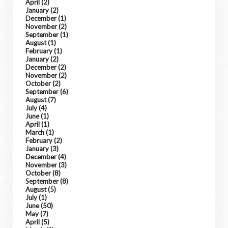
April
(2)
January
(2)
December
(1)
November
(2)
September
(1)
August
(1)
February
(1)
January
(2)
December
(2)
November
(2)
October
(2)
September
(6)
August
(7)
July
(4)
June
(1)
April
(1)
March
(1)
February
(2)
January
(3)
December
(4)
November
(3)
October
(8)
September
(8)
August
(5)
July
(1)
June
(50)
May
(7)
April
(5)