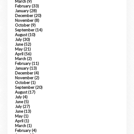
March
(9)
February
(33)
January
(28)
December
(20)
November
(8)
October
(9)
September
(14)
August
(10)
July
(30)
June
(52)
May
(21)
April
(56)
March
(2)
February
(11)
January
(13)
December
(4)
November
(2)
October
(1)
September
(20)
August
(17)
July
(4)
June
(5)
July
(27)
June
(13)
May
(1)
April
(1)
March
(1)
February
(4)