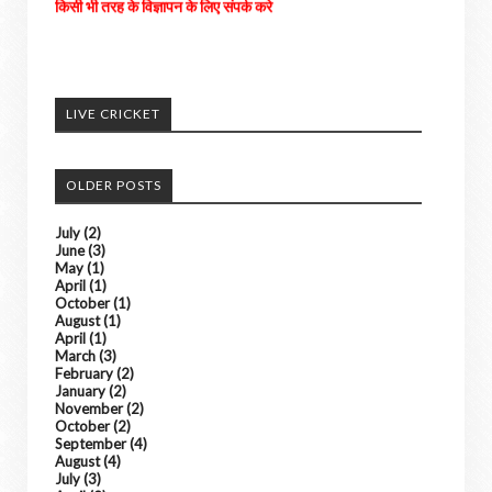
LIVE CRICKET
OLDER POSTS
July
(2)
June
(3)
May
(1)
April
(1)
October
(1)
August
(1)
April
(1)
March
(3)
February
(2)
January
(2)
November
(2)
October
(2)
September
(4)
August
(4)
July
(3)