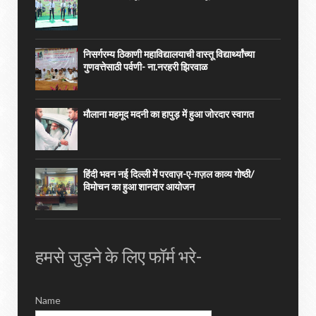
निसर्गरम्य ठिकाणी महाविद्यालयाची वास्तू विद्यार्थ्यांच्या
गुणवत्तेसाठी पर्वणी- ना.नरहरी झिरवाळ
मौलाना महमूद मदनी का हापुड़ में हुआ जोरदार स्वागत
हिंदी भवन नई दिल्ली में परवाज़-ए-ग़ज़ल काव्य गोष्ठी/
विमोचन का हुआ शानदार आयोजन
हमसे जुड़ने के लिए फॉर्म भरे-
Name