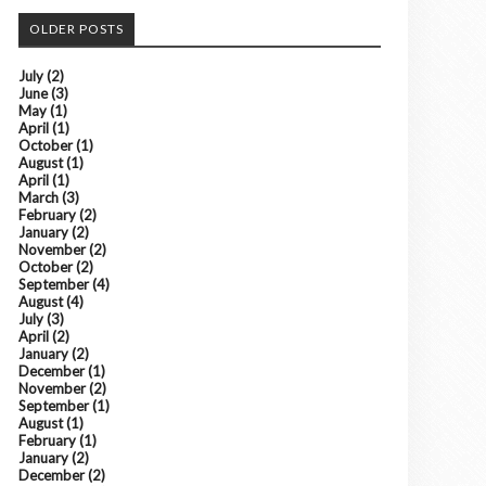
OLDER POSTS
July
(2)
June
(3)
May
(1)
April
(1)
October
(1)
August
(1)
April
(1)
March
(3)
February
(2)
January
(2)
November
(2)
October
(2)
September
(4)
August
(4)
July
(3)
April
(2)
January
(2)
December
(1)
November
(2)
September
(1)
August
(1)
February
(1)
January
(2)
December
(2)