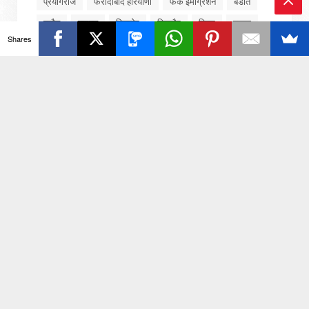
प्रयागराज
फरीदाबाद हरियाणा
फेक इमीग्रेशन
बडौत
बड़ौत
बागपत
बिजनोर
बिजनौर
बिहार
बुढ़ाना
Ba
Shares
बुलंदशहर उत्तर प्रदेश
बॉलीवुड
मद्रास
मध्यप्रदेश
ck
मनोरंजन
मवाना
मसुरी गाजियाबाद
मसूरी
To
मसूरी गाजियाबाद
मसूरी गाजियाबाद
To
मसूरी गाजियाबाद उत्तर प्रदेश
महाराष्ट्र
मुजफ्फरनगर
मुंबई
मुम्बई
मुरादनगर
मेरठ
मेरठ उत्तर प्रदेश
p
मेरठ सरुरपुर खुर्द रोहटा
मोदीनगर गाजियाबाद उत्तर प्रदेश
राजनीति
राजस्थान
राष्ट्रीय
रेनुकूट
लखनऊ
लखनऊ उत्तर प्रदेश
लखीमपुर खीरी
लाइफस्टाइल
लुधियाना
वीडियो
व्यापार
शामली
शामली उत्तर प्रदेश
शामली कांधला
शिक्षा
शिवाला कला
सरधना
सरुरपुर खुर्द
सरूरपुर खुर्द
सहारनपुर
साहित्य उपवन
साहित्य कविता
साहित्य दिल्ली
सिवालखास मेरठ उत्तर प्रदेश
सोनभद्र