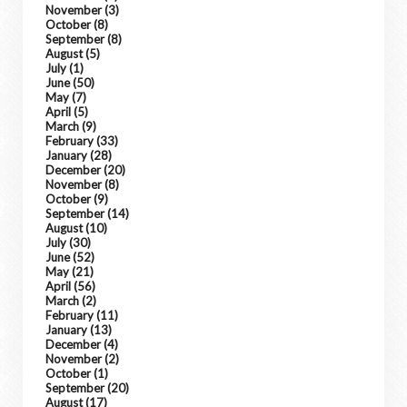
November
(3)
October
(8)
September
(8)
August
(5)
July
(1)
June
(50)
May
(7)
April
(5)
March
(9)
February
(33)
January
(28)
December
(20)
November
(8)
October
(9)
September
(14)
August
(10)
July
(30)
June
(52)
May
(21)
April
(56)
March
(2)
February
(11)
January
(13)
December
(4)
November
(2)
October
(1)
September
(20)
August
(17)