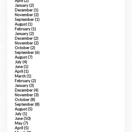
April
(2)
January
(2)
December
(1)
November
(2)
September
(1)
August
(1)
February
(1)
January
(2)
December
(2)
November
(2)
October
(2)
September
(6)
August
(7)
July
(4)
June
(1)
April
(1)
March
(1)
February
(2)
January
(3)
December
(4)
November
(3)
October
(8)
September
(8)
August
(5)
July
(1)
June
(50)
May
(7)
April
(5)