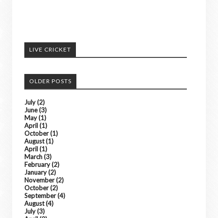
अपने आसपास के होने वाली घटनाओ को हमें भेजे
अच्छी खबरों को हम अपने पोर्टल में दिखाएंगे। ......
LIVE CRICKET
किसी भी तरह के विज्ञापन के लिए संपर्क करे
OLDER POSTS
July
(2)
June
(3)
May
(1)
April
(1)
October
(1)
August
(1)
April
(1)
March
(3)
February
(2)
January
(2)
November
(2)
October
(2)
September
(4)
August
(4)
July
(3)