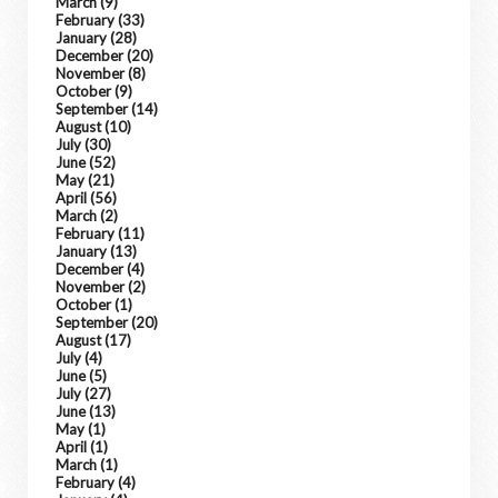
March
(9)
February
(33)
January
(28)
December
(20)
November
(8)
October
(9)
September
(14)
August
(10)
July
(30)
June
(52)
May
(21)
April
(56)
March
(2)
February
(11)
January
(13)
December
(4)
November
(2)
October
(1)
September
(20)
August
(17)
July
(4)
June
(5)
July
(27)
June
(13)
May
(1)
April
(1)
March
(1)
February
(4)