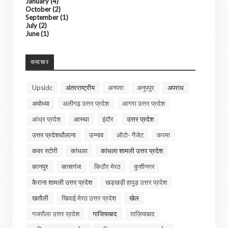
January
(4)
October
(2)
September
(1)
July
(2)
June
(1)
समाचार
Upsidc
अंतरराष्ट्रीय
अनपरा
अनूपपुर
अपराध
अयोध्या
अलीगढ़ उत्तर प्रदेश
आगरा उत्तर प्रदेश
आंध्र प्रदेश
आस्था
इंदौर
उत्तर प्रदेश
उत्तर प्रदेशधौलाना
उन्नाव
ऑटो- गैजेट
करमा
कवर स्टोरी
कांधला
कांधला शामली उत्तर प्रदेश
कानपुर
कासगंज
किठौर मेरठ
कुशीनगर
कैराना शामली उत्तर प्रदेश
खड़खड़ी हापुड़ उत्तर प्रदेश
खतौली
खिवाई मेरठ उत्तर प्रदेश
खेल
गजरौला उत्तर प्रदेश
गाजियाबाद
ग़ाज़ियाबाद