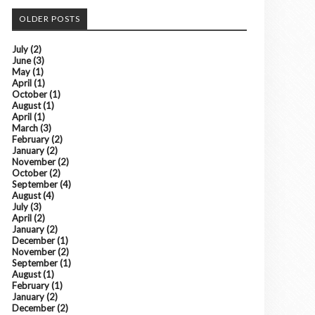
OLDER POSTS
July
(2)
June
(3)
May
(1)
April
(1)
October
(1)
August
(1)
April
(1)
March
(3)
February
(2)
January
(2)
November
(2)
October
(2)
September
(4)
August
(4)
July
(3)
April
(2)
January
(2)
December
(1)
November
(2)
September
(1)
August
(1)
February
(1)
January
(2)
December
(2)