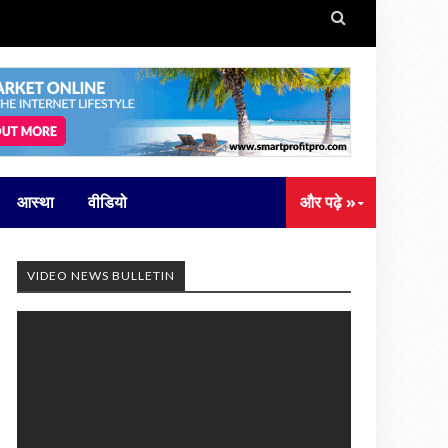

आस्था
वीडियो
और पढ़े »
VIDEO NEWS BULLETIN