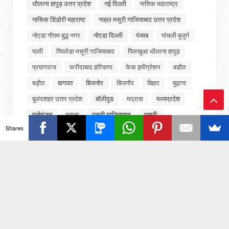
धौलाना हापुड़ उत्तर प्रदेश
नई दिल्ली
नाशिक महाराष्ट्र
नासिक डिंडोरी महाराष्ट
नाहल मसुरी गाजियाबाद उत्तर प्रदेश
नोएडा गौतम बुद्ध नगर
नोएडा दिल्ली
पंजाब
पांचली बुजुर्ग
पाली
पिपलेडा मसूरी गाजियाबाद
पिलखुआ धौलाना हापुड़
प्रयागराज
फरीदाबाद हरियाणा
फेक इमीग्रेशन
बडौत
बड़ौत
बागपत
बिजनोर
बिजनौर
बिहार
बुढ़ाना
बुलंदशहर उत्तर प्रदेश
बॉलीवुड
मद्रास
मध्यप्रदेश
मनोरंजन
मवाना
मसुरी गाजियाबाद
मसूरी
Ba
Shares
मसूरी गाजियाबाद
मसूरी गाजियाबाद
ck
मसूरी गाजियाबाद उत्तर प्रदेश
महाराष्ट्र
मुजफ्फरनगर
To
मुंबई
मुम्बई
मुरादनगर
मेरठ
मेरठ उत्तर प्रदेश
मेरठ सरुरपुर खुर्द रोहटा
मोदीनगर गाजियाबाद उत्तर प्रदेश
To
राजनीति
राजस्थान
राष्ट्रीय
रेनुकूट
लखनऊ
p
लखनऊ उत्तर प्रदेश
लखीमपुर खीरी
लाइफस्टाइल
लुधियाना
वीडियो
व्यापार
शामली