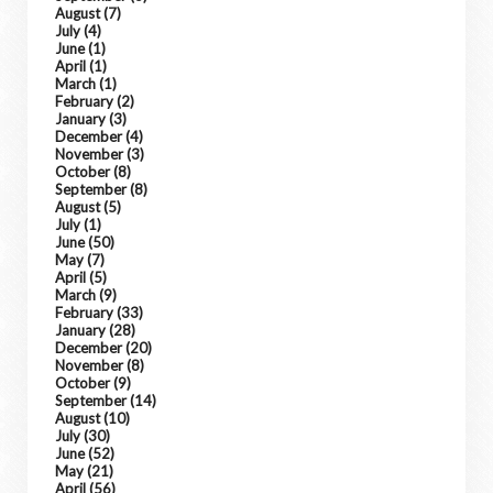
August
(7)
July
(4)
June
(1)
April
(1)
March
(1)
February
(2)
January
(3)
December
(4)
November
(3)
October
(8)
September
(8)
August
(5)
July
(1)
June
(50)
May
(7)
April
(5)
March
(9)
February
(33)
January
(28)
December
(20)
November
(8)
October
(9)
September
(14)
August
(10)
July
(30)
June
(52)
May
(21)
April
(56)